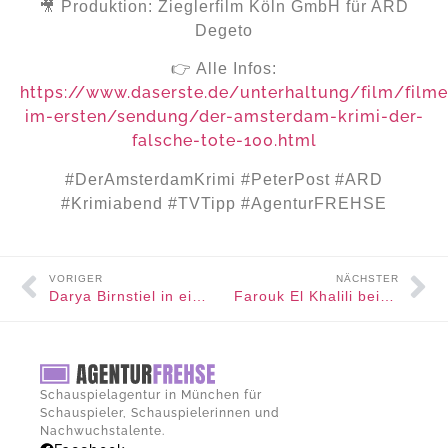
🎥 Produktion: Zieglerfilm Köln GmbH für ARD
Degeto
👉 Alle Infos:
https://www.daserste.de/unterhaltung/film/filme
im-ersten/sendung/der-amsterdam-krimi-der-
falsche-tote-100.html
#DerAmsterdamKrimi #PeterPost #ARD
#Krimiabend #TVTipp #AgenturFREHSE
VORIGER
NÄCHSTER
Darya Birnstiel in einer neuen Folge „Der Alte“
Farouk El Khalili beim CAMGAROO Award 2025
Schauspielagentur in München für
Schauspieler, Schauspielerinnen und
Nachwuchstalente.