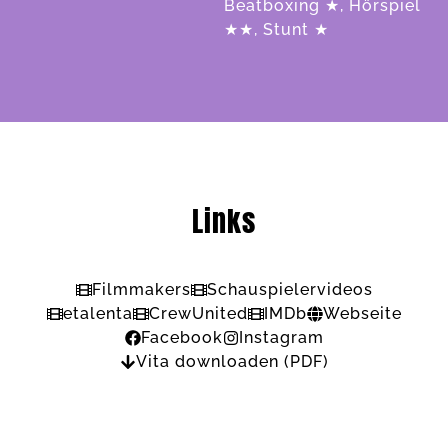
Beatboxing ★, Hörspiel
★★, Stunt ★
Links
Filmmakers
Schauspielervideos
etalenta
CrewUnited
IMDb
Webseite
Facebook
Instagram
Vita downloaden (PDF)