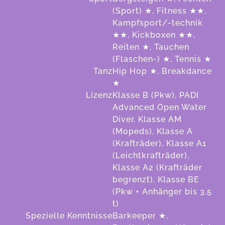
(Sport) ★, Fitness ★★,
Kampfsport/-technik
★★, Kickboxen ★★,
Reiten ★, Tauchen
(Flaschen-) ★, Tennis ★
Tanz
Hip Hop ★, Breakdance
★
Lizenz
Klasse B (Pkw), PADI
Advanced Open Water
Diver, Klasse AM
(Mopeds), Klasse A
(Krafträder), Klasse A1
(Leichtkrafträder),
Klasse A2 (Krafträder
begrenzt), Klasse BE
(Pkw + Anhänger bis 3,5
t)
Spezielle Kenntnisse
Barkeeper ★,