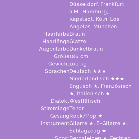
Düsseldorf, Frankfurt
a.M., Hamburg,
Kapstadt, Köln, Los
Angeles, München
Haarfarbe
Braun
Haarlänge
Glatze
Augenfarbe
Dunkelbraun
Größe
186
cm
Gewicht
100
kg
Sprachen
Deutsch ★★★,
Niederländisch ★★★,
Englisch ★, Französisch
★, Italienisch ★
Dialekt
Westfälisch
Stimmlage
Tenor
Gesang
Rock/Pop ★
Instrument
Gitarre ★, E-Gitarre ★,
Schlagzeug ★
Sport
Bergsteigen ★, Fechten