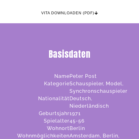
VITA DOWNLOADEN (PDF)
Basisdaten
Name
Peter Post
Kategorie
Schauspieler, Model,
Synchronschauspieler
Nationalität
Deutsch,
Niederländisch
Geburtsjahr
1971
Spielalter
45-56
Wohnort
Berlin
Wohnmöglichkeiten
Amsterdam, Berlin,