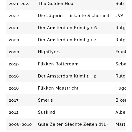
2021-2022
The Golden Hour
Rob
2022
Die Jägerin – riskante Sicherheit
JVA-Be
2021
Der Amsterdam Krimi 5 + 6
Rutger
2020
Der Amsterdam Krimi 3 + 4
Rutger
2020
Highflyers
Frank
2019
Flikken Rotterdam
Sebast
2018
Der Amsterdam Krimi 1 + 2
Rutger
2018
Flikken Maastricht
Hugo
2017
Smeris
Biker
2012
Süskind
Albert
2008-2010
Gute Zeiten Slechte Zeiten (NL)
Martij