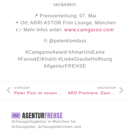
verändert.
📍 Preisverleihung: 07. Mai
📌 Ort: ARRI ASTOR Film Lounge, München
www.camgaroo.com
👉 Mehr Infos unter:
© @peterklomfass
#CamgarooAward #AmarUndLena
#FaroukElKhalili #LiebeGlaubeHoffnung
#AgenturFREHSE
VORIGER
NÄCHSTER
Peter Post im neuen Amsterdam Krimi
ARD Premiere: Daniel Urban in „Die Augenzeugen“
Schauspielagentur in München für
Schauspieler, Schauspielerinnen und