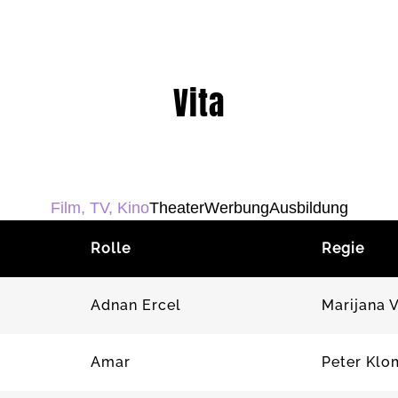
Vita
Film, TV, Kino
Theater
Werbung
Ausbildung
Rolle
Regie
Adnan Ercel
Marijana 
Amar
Peter Klo