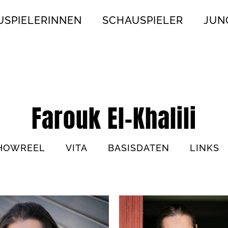
USPIELERINNEN
SCHAUSPIELER
JUN
Farouk El-Khalili
HOWREEL
VITA
BASISDATEN
LINKS