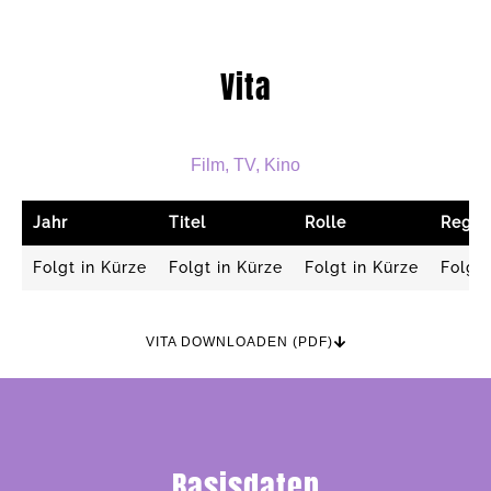
Vita
Film, TV, Kino
Jahr
Titel
Rolle
Regie
Folgt in Kürze
Folgt in Kürze
Folgt in Kürze
Folgt 
VITA DOWNLOADEN (PDF)
Basisdaten