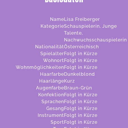
Name
Lisa Freiberger
Kategorie
Schauspielerin, Junge
Talente,
Nachwuchsschauspielerin
Nationalität
Österreichisch
Spielalter
Folgt in Kürze
Wohnort
Folgt in Kürze
Wohnmöglichkeiten
Folgt in Kürze
Haarfarbe
Dunkelblond
Haarlänge
Kurz
Augenfarbe
Braun-Grün
Konfektion
Folgt in Kürze
Sprachen
Folgt in Kürze
Gesang
Folgt in Kürze
Instrument
Folgt in Kürze
Sport
Folgt in Kürze