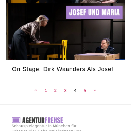
On Stage: Dirk Waanders Als Josef
«
1
2
3
4
5
»
Schauspielagentur in München für