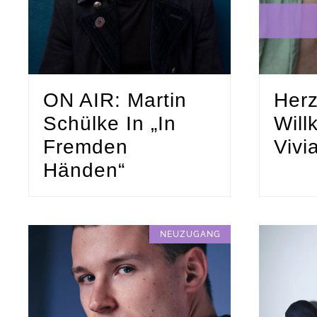
ON AIR: Martin
Herz
Schülke In „In
Wil
Fremden
Viv
Händen“
NEUZUGANG