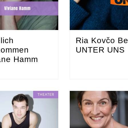
lich
Ria Kovčo Be
lkommen
UNTER UNS
iane Hamm
THEATER