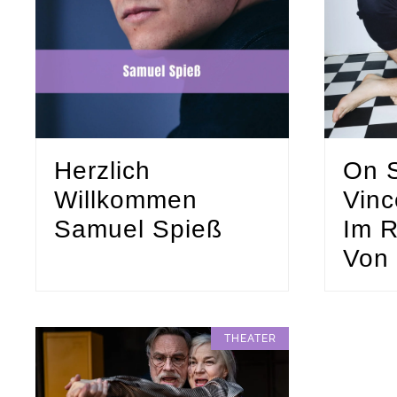
Herzlich
On S
Willkommen
Vinc
Samuel Spieß
Im R
Von
THEATER