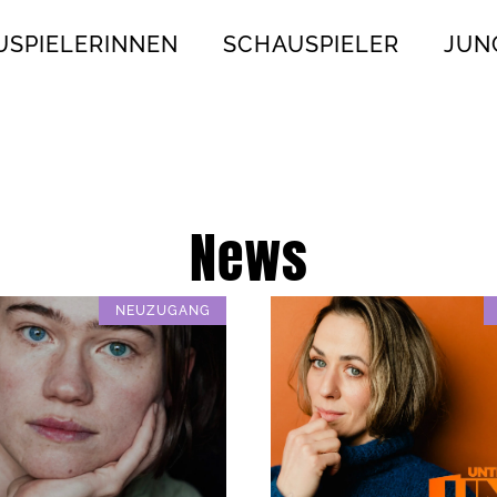
USPIELERINNEN
SCHAUSPIELER
JUN
News
NEUZUGANG