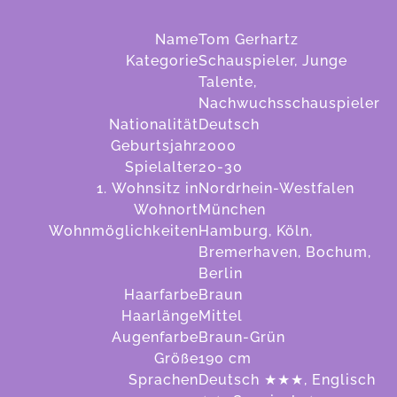
Name
Tom Gerhartz
Kategorie
Schauspieler, Junge
Talente,
Nachwuchsschauspieler
Nationalität
Deutsch
Geburtsjahr
2000
Spielalter
20-30
1. Wohnsitz in
Nordrhein-Westfalen
Wohnort
München
Wohnmöglichkeiten
Hamburg, Köln,
Bremerhaven, Bochum,
Berlin
Haarfarbe
Braun
Haarlänge
Mittel
Augenfarbe
Braun-Grün
Größe
190
cm
Sprachen
Deutsch ★★★, Englisch