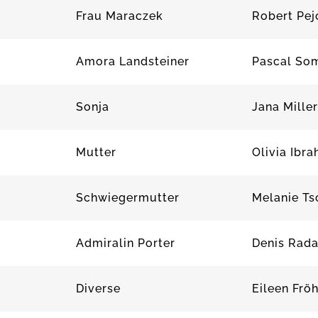
t
Frau Maraczek
Robert Pej
Amora Landsteiner
Pascal So
Sonja
Jana Miller
Mutter
Olivia Ibr
Schwiegermutter
Melanie Ts
Admiralin Porter
Denis Rad
Diverse
Eileen Fröh