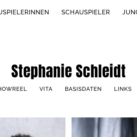
USPIELERINNEN
SCHAUSPIELER
JUN
Stephanie Schleidt
HOWREEL
VITA
BASISDATEN
LINKS