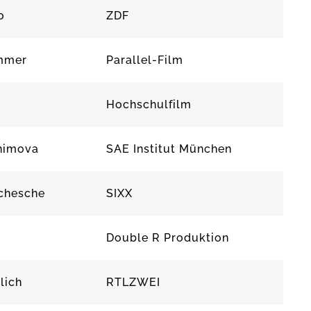
o
ZDF
mmer
Parallel-Film
Hochschulfilm
ahimova
SAE Institut München
chesche
SIXX
a
Double R Produktion
lich
RTLZWEI