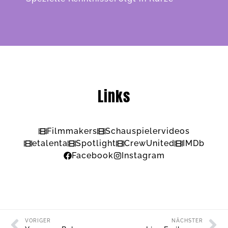
Links
Filmmakers
Schauspielervideos
etalenta
Spotlight
CrewUnited
IMDb
Facebook
Instagram
VORIGER
NÄCHSTER