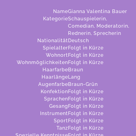
Name
Gianna Valentina Bauer
Kategorie
Schauspielerin,
Comedian, Moderatorin,
Rednerin, Sprecherin
Nationalität
Deutsch
Spielalter
Folgt in Kürze
Wohnort
Folgt in Kürze
Wohnmöglichkeiten
Folgt in Kürze
Haarfarbe
Braun
Haarlänge
Lang
Augenfarbe
Braun-Grün
Konfektion
Folgt in Kürze
Sprachen
Folgt in Kürze
Gesang
Folgt in Kürze
Instrument
Folgt in Kürze
Sport
Folgt in Kürze
Tanz
Folgt in Kürze
Spezielle Kenntnisse
Folgt in Kürze