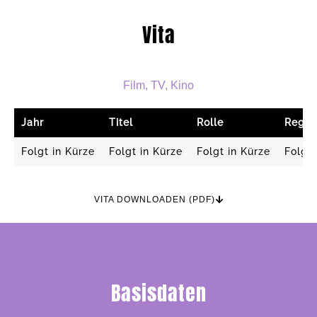
Vita
Film, TV, Kino
Jahr
Titel
Rolle
Regie
Folgt in Kürze
Folgt in Kürze
Folgt in Kürze
Folgt 
VITA DOWNLOADEN (PDF)
Basisdaten