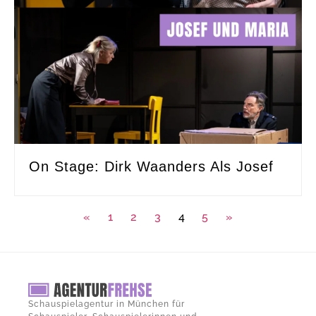
On Stage: Dirk Waanders Als Josef
«
1
2
3
4
5
»
Schauspielagentur in München für