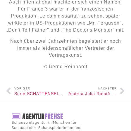
Auch international machte er sich einen Namen:
Für France 3 war er in der französischen
Produktion „Le commissariat" zu sehen, später
wirkte er in US-Produktionen wie „Mr. Ferguson",
„Don't Tell Father" und „The Doctor's Monster" mit.
Nach über zwei Jahrzehnten begeistert er noch
immer als leidenschaftlicher Vertreter der
Vortragskunst.
© Bernd Reinhardt
VORIGER
NÄCHSTER
Serie SCHATTENSEITE feiert Premiere in Berlin
Andrea Julia Roháč spielt in der deutschen Erstaufführung von „Der Wal“
Schauspielagentur in München für
Schauspieler, Schauspielerinnen und