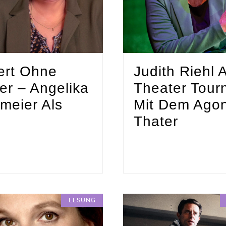
ert Ohne
Judith Riehl 
ler – Angelika
Theater Tour
meier Als
Mit Dem Ago
Thater
LESUNG