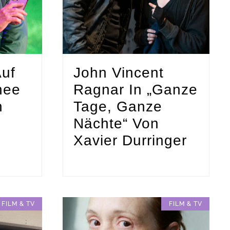
Auf
John Vincent
nee
Ragnar In „Ganze
n
Tage, Ganze
Nächte“ Von
Xavier Durringer
FILM & TV
FILM & TV