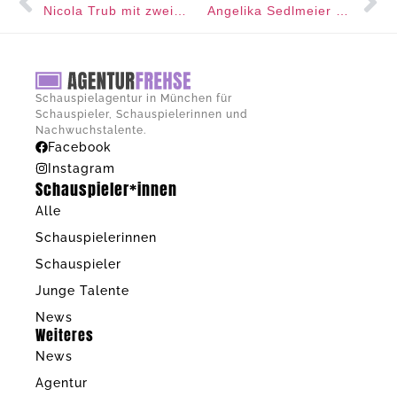
Nicola Trub mit zwei Stücken auf der Bühne der Kammerspiele Landshut
Angelika Sedlmeier als Kneipenwirtin Claudia in „Frühling“
Schauspielagentur in München für
Schauspieler, Schauspielerinnen und
Nachwuchstalente.
Facebook
Instagram
Schauspieler*innen
Alle
Schauspielerinnen
Schauspieler
Junge Talente
News
Weiteres
News
Agentur