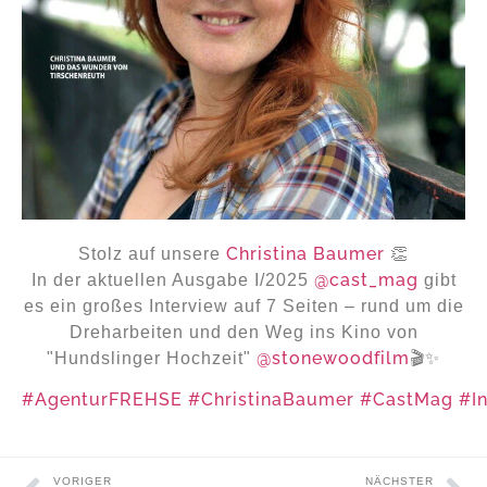
Christina Baumer
Stolz auf unsere
👏
@cast_mag
In der aktuellen Ausgabe I/2025
gibt
es ein großes Interview auf 7 Seiten – rund um die
Dreharbeiten und den Weg ins Kino von
@stonewoodfilm
"Hundslinger Hochzeit"
🎬✨
#AgenturFREHSE
#ChristinaBaumer
#CastMag
#I
VORIGER
NÄCHSTER