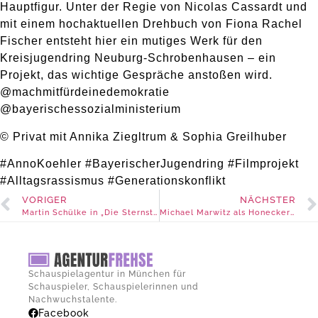
Hauptfigur. Unter der Regie von Nicolas Cassardt und
mit einem hochaktuellen Drehbuch von Fiona Rachel
Fischer entsteht hier ein mutiges Werk für den
Kreisjugendring Neuburg-Schrobenhausen – ein
Projekt, das wichtige Gespräche anstoßen wird.
@machmitfürdeinedemokratie
@bayerischessozialministerium
© Privat mit Annika Ziegltrum & Sophia Greilhuber
#AnnoKoehler #BayerischerJugendring #Filmprojekt
#Alltagsrassismus #Generationskonflikt
VORIGER
NÄCHSTER
Martin Schülke in „Die Sternstunde des Josef Bieder“
Michael Marwitz als Honecker im viralen Werbespot
Schauspielagentur in München für
Schauspieler, Schauspielerinnen und
Nachwuchstalente.
Facebook