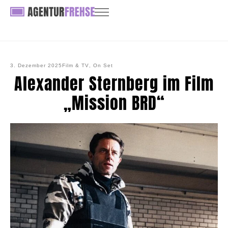
3. Dezember 2025
Film & TV
,
On Set
Alexander Sternberg im Film
„Mission BRD“