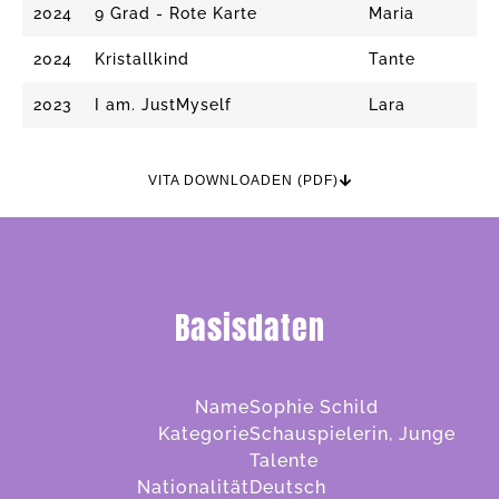
2024
9 Grad - Rote Karte
Maria
2024
Kristallkind
Tante
2023
I am. JustMyself
Lara
VITA DOWNLOADEN (PDF)
Basisdaten
Name
Sophie Schild
Kategorie
Schauspielerin, Junge
Talente
Nationalität
Deutsch