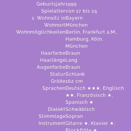
Geburtsjahr
1999
Spielalter
von 17 bis 25
1. Wohnsitz in
Bayern
Wohnort
München
Wohnmöglichkeiten
Berlin, Frankfurt a.M.,
Hamburg, Köln,
München
Haarfarbe
Braun
Haarlänge
Lang
Augenfarbe
Braun
Statur
Schlank
Größe
162
cm
Sprachen
Deutsch ★★★, Englisch
★★, Französisch ★,
Spanisch ★
Dialekt
Schwäbisch
Stimmlage
Sopran
Instrument
Gitarre ★, Klavier ★,
Blockflöte ★