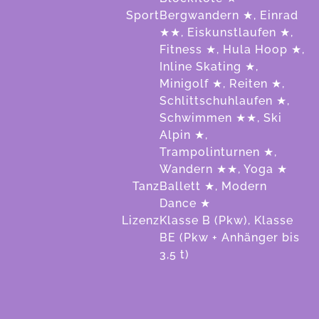
Sport
Bergwandern ★, Einrad
★★, Eiskunstlaufen ★,
Fitness ★, Hula Hoop ★,
Inline Skating ★,
Minigolf ★, Reiten ★,
Schlittschuhlaufen ★,
Schwimmen ★★, Ski
Alpin ★,
Trampolinturnen ★,
Wandern ★★, Yoga ★
Tanz
Ballett ★, Modern
Dance ★
Lizenz
Klasse B (Pkw), Klasse
BE (Pkw + Anhänger bis
3,5 t)